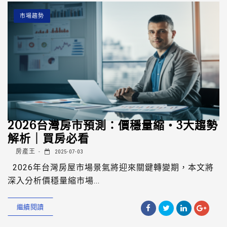
市場趨勢
2026台灣房市預測：價穩量縮・3大趨勢
解析｜買房必看
房產王
2025-07-03
2026年台灣房屋市場景氣將迎來關鍵轉變期，本文將
深入分析價穩量縮市場...
繼續閱讀