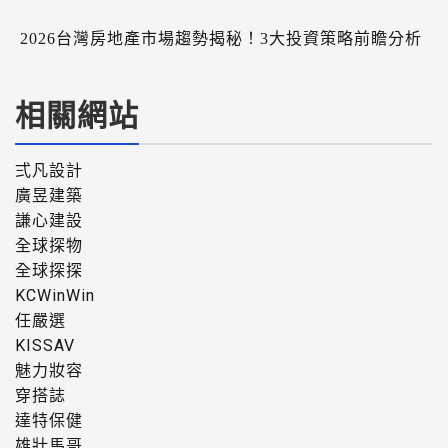
2026台灣房地產市場趨勢揭秘！3大投資策略前瞻分析
相關網站
弍凡設計
廣昱建築
謙心建設
全球探物
全球探探
KCWinWin
任嚴選
KISSAV
魅力妝容
穿搭誌
達特保健
雄壯馬哥