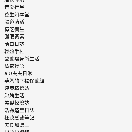
音樂行星
養生知本堂
腸道菌活
樟芝養生
護眼黃素
晴白日誌
輕盈手札
營養瘦身新生活
私密輕語
A.O夫夫日常
華媽的幸福保養經
建案精選站
馳騁生活
美髮探險誌
浩霖造型日誌
極致髮藝筆記
美食加盟王