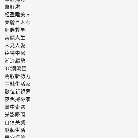
薑好處
輕盈睡美人
美麗巨人心
肥胖救星
美麗人生
人見人愛
達特中醫
潮流趨勢
3C潮流匯
駕馭新勢力
金融生活家
數位新視界
夜色探險家
盒中奇遇
光影瞬間
自信美胸
髮藝生活
居家導航