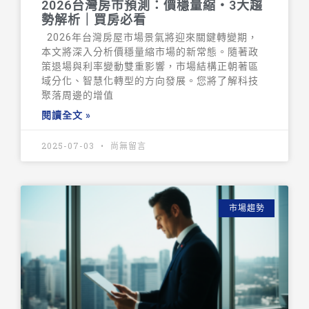
2026台灣房市預測：價穩量縮・3大趨
勢解析｜買房必看
2026年台灣房屋市場景氣將迎來關鍵轉變期，
本文將深入分析價穩量縮市場的新常態。隨著政
策退場與利率變動雙重影響，市場結構正朝著區
域分化、智慧化轉型的方向發展。您將了解科技
聚落周邊的增值
閱讀全文 »
2025-07-03
尚無留言
市場趨勢