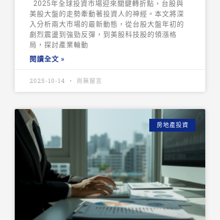
2025年全球投資市場迎來關鍵轉折點，台股與
美股大盤的走勢牽動著投資人的神經。本文將深
入分析兩大市場的最新動態，從台股大盤年初的
劇烈震盪到強勁反彈，到美股科技股的領漲格
局，探討產業輪動
閱讀全文 »
2025-10-14
尚無留言
房地產投資